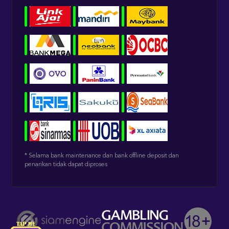
* Selama bank maintenance dan bank offline deposit dan
penarikan tidak dapat diproses