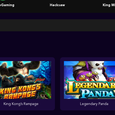
oGaming
Hacksaw
King M
King Kong’s Rampage
Legendary Panda