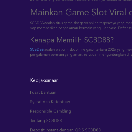
Mainkan Game Slot Viral
SCBD88 adalah situs game slot gacor online terpercaya yang 
siap memberikan pengalaman bermain yang luar biasa. Daftar s
Kenapa Memilih SCBD88?
SCBD88
adalah platform slot online gacor terbaru 2026 yang men
pengalaman bermain yang aman, seru, dan menguntungkan di 
Kebijaksanaan
Pusat Bantuan
Syarat dan Ketentuan
Responsible Gambling
Tentang SCBD88
Deposit Instant dengan QRIS SCBD88