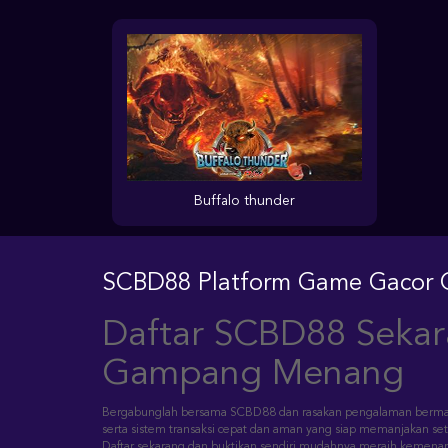
Buffalo thunder
SCBD88 Platform Game Gacor On
Daftar SCBD88 Sekar
Gampang Menang
Bergabunglah bersama SCBD88 dan rasakan pengalaman bermain d
serta sistem transaksi cepat dan aman yang siap memanjakan s
Daftar sekarang dan buktikan sendiri mudahnya meraih kemenang