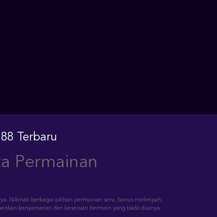
d88 Terbaru
ta Permainan
a. Nikmati berbagai pilihan permainan seru, bonus melimpah,
erikan kenyamanan dan keseruan bermain yang tiada duanya.