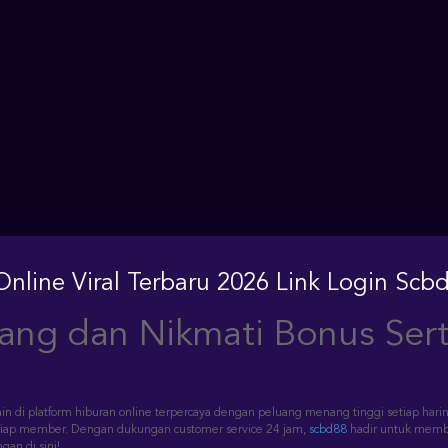
line Viral Terbaru 2026 Link Login Scb
ang dan Nikmati Bonus Ser
i platform hiburan online terpercaya dengan peluang menang tinggi setiap hariny
etiap member. Dengan dukungan customer service 24 jam,
scbd88
hadir untuk memb
an di sini!