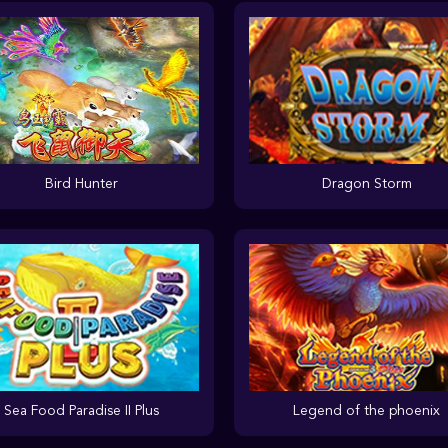
Bird Hunter
Dragon Storm
Sea Food Paradise II Plus
Legend of the phoenix