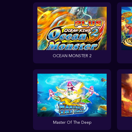
OCEAN MONSTER 2
Master Of The Deep