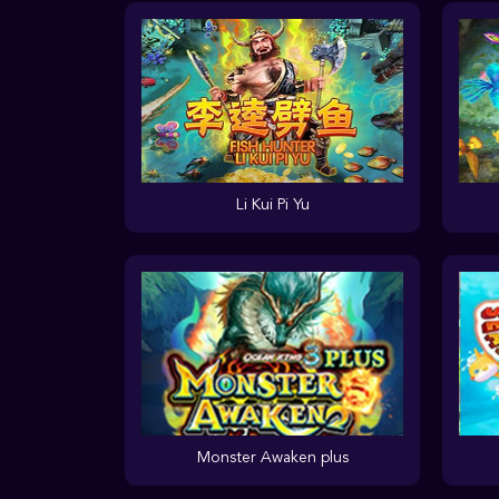
Li Kui Pi Yu
Monster Awaken plus