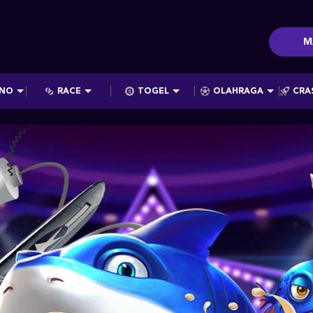
M
INO
RACE
TOGEL
OLAHRAGA
CRA