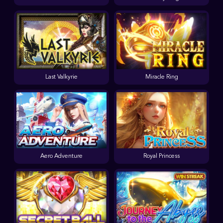
Last Valkyrie
Miracle Ring
Aero Adventure
Royal Princess