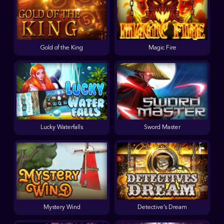
Gold of the King
Magic Fire
Lucky Waterfalls
Sword Master
Mystery Wind
Detective’s Dream