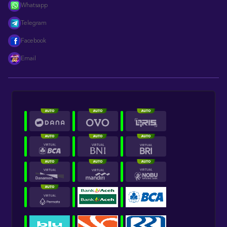
Whatsapp
Telegram
Facebook
Email