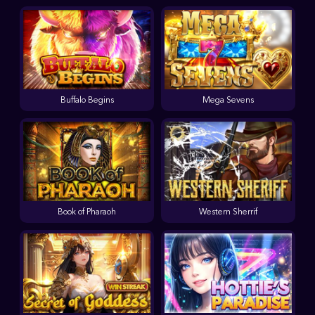
Buffalo Begins
Mega Sevens
Book of Pharaoh
Western Sherrif