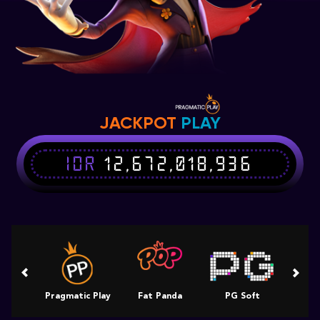
JACKPOT
PLAY
IDR
12,672,018,936
Pragmatic Play
Fat Panda
PG Soft
Slot