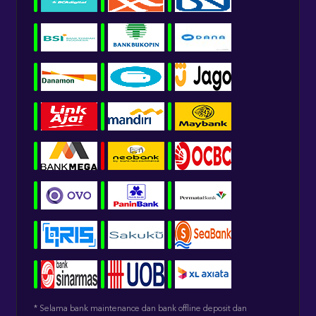
* Selama bank maintenance dan bank offline deposit dan